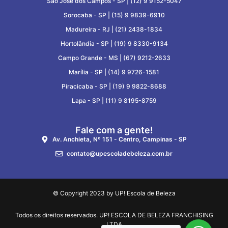
São José dos Campos - SP |
(12) 9 9152-5047
Sorocaba - SP |
(15) 9 9839-6910
Madureira - RJ |
(21) 2438-1834
Hortolândia - SP |
(19) 9 8330-9134
Campo Grande - MS |
(67) 9212-2633
Marília - SP |
(14) 9 9726-1581
Piracicaba - SP |
(19) 9 9822-8688
Lapa - SP |
(11) 9 8195-8759
Fale com a gente!
Av. Anchieta, Nº 151 - Centro, Campinas - SP
contato@upescoladebeleza.com.br
© Copyright 2023 by UP! Escola de Beleza
Todos os direitos reservados. UP! ESCOLA DE BELEZA FRANCHISING
LTDA