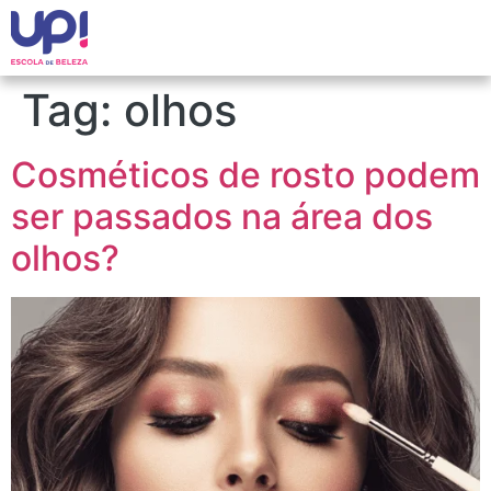
Tag:
olhos
Cosméticos de rosto podem
ser passados na área dos
olhos?