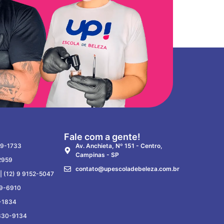
Fale com a gente!
89-1733
Av. Anchieta, Nº 151 - Centro,
Campinas - SP
2959
contato@upescoladebeleza.com.br
 |
(12) 9 9152-5047
39-6910
-1834
8330-9134