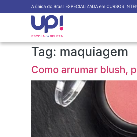
A única do Brasil ESPECIALIZADA em CURSOS INT
Tag:
maquiagem
Como arrumar blush, p