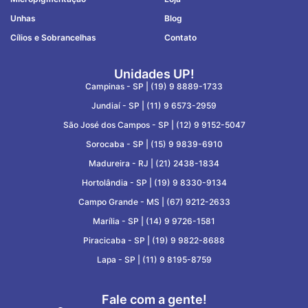
Unhas
Blog
Cílios e Sobrancelhas
Contato
Unidades UP!
Campinas - SP |
(19) 9 8889-1733
Jundiaí - SP |
(11) 9 6573-2959
São José dos Campos - SP |
(12) 9 9152-5047
Sorocaba - SP |
(15) 9 9839-6910
Madureira - RJ |
(21) 2438-1834
Hortolândia - SP |
(19) 9 8330-9134
Campo Grande - MS |
(67) 9212-2633
Marília - SP |
(14) 9 9726-1581
Piracicaba - SP |
(19) 9 9822-8688
Lapa - SP |
(11) 9 8195-8759
Fale com a gente!