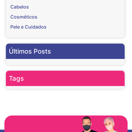
Cabelos
Cosméticos
Pele e Cuidados
Últimos Posts
Tags