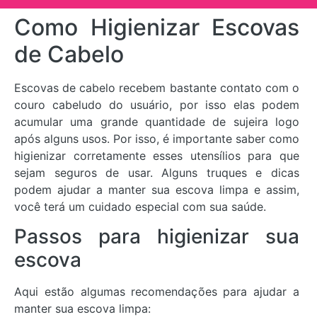
Como Higienizar Escovas
de Cabelo
Escovas de cabelo recebem bastante contato com o
couro cabeludo do usuário, por isso elas podem
acumular uma grande quantidade de sujeira logo
após alguns usos. Por isso, é importante saber como
higienizar corretamente esses utensílios para que
sejam seguros de usar. Alguns truques e dicas
podem ajudar a manter sua escova limpa e assim,
você terá um cuidado especial com sua saúde.
Passos para higienizar sua
escova
Aqui estão algumas recomendações para ajudar a
manter sua escova limpa: